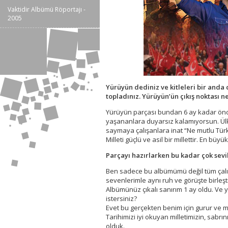
Vaktidir Albümü Röportajı -
2005
Yürüyün dediniz ve kitleleri bir anda
topladınız. Yürüyün’ün çıkış noktası n
Yürüyün parçası bundan 6 ay kadar önce
yaşananlara duyarsız kalamıyorsun. Ülk
saymaya çalışanlara inat “Ne mutlu Tür
Milleti güçlü ve asil bir millettir. En bü
Parçayı hazırlarken bu kadar çok sev
Ben sadece bu albümümü değil tüm çalışma
sevenlerimle aynı ruh ve görüşte birle
Albümünüz çıkalı sanırım 1 ay oldu. Ve y
istersiniz?
Evet bu gerçekten benim için gurur ve mut
Tarihimizi iyi okuyan milletimizin, sab
olduk.