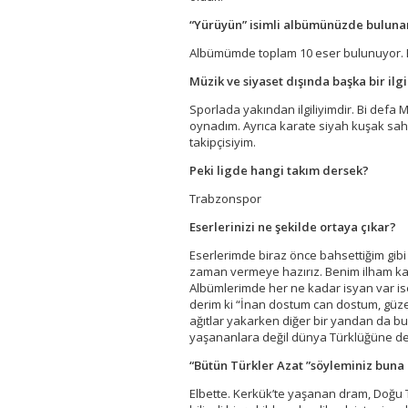
“Yürüyün” isimli albümünüzde bulunan d
Albümümde toplam 10 eser bulunuyor. E
Müzik ve siyaset dışında başka bir ilgi
Sporlada yakından ilgiliyimdir. Bi defa
oynadım. Ayrıca karate siyah kuşak sahib
takipçisiyim.
Peki ligde hangi takım dersek?
Trabzonspor
Eserlerinizi ne şekilde ortaya çıkar?
Eserlerimde biraz önce bahsettiğim gibi 
zaman vermeye hazırız. Benim ilham ka
Albümlerimde her ne kadar isyan var is
derim ki “İnan dostum can dostum, güzel 
ağıtlar yakarken diğer bir yandan da bu
yaşananlara değil dünya Türklüğüne de
“Bütün Türkler Azat ”söyleminiz buna 
Elbette. Kerkük’te yaşanan dram, Doğu T