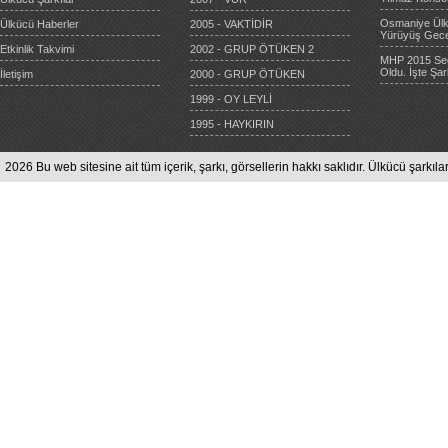
Osmaniye Ülkü
Ülkücü Haberler
2005 - VAKTİDİR
Yürüyüş Gece
Etkinlik Takvimi
2002 - GRUP ÖTÜKEN 2
MHP 2015 Seçi
Oldu. İşte Şar
İletişim
2000 - GRUP ÖTÜKEN
1999 - OY LEYLİ
1995 - HAYKIRIN
2026 Bu web sitesine ait tüm içerik, şarkı, görsellerin hakkı saklıdır. Ülkücü şarkılar