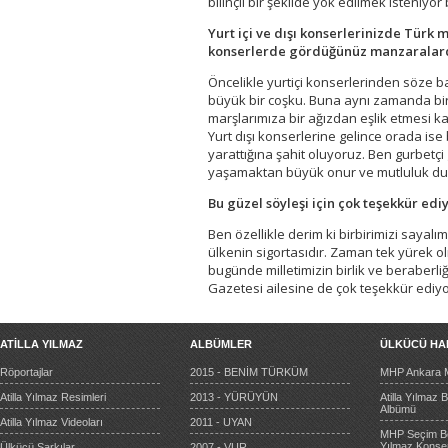
bilinçli bir şekilde yok edilmek isteniy
Yurt içi ve dışı konserlerinizde Türk m
konserlerde gördüğünüz manzaralard
Öncelikle yurtiçi konserlerinden söze 
büyük bir coşku. Buna aynı zamanda bir mi
marşlarımıza bir ağızdan eşlik etmesi ka
Yurt dışı konserlerine gelince orada ise
yarattığına şahit oluyoruz. Ben gurbet
yaşamaktan büyük onur ve mutluluk d
Bu güzel söyleşi için çok teşekkür edi
Ben özellikle derim ki birbirimizi sayalım
ülkenin sigortasıdır. Zaman tek yürek olm
bugünde milletimizin birlik ve beraberli
Gazetesi ailesine de çok teşekkür ediyo
ATİLLA YILMAZ
ALBÜMLER
ÜLKÜCÜ HA
Röportajlar
2015 - BENİM TÜRKÜM
MHP Ankara Mi
Atilla Yılmaz Resimleri
2013 - YÜRÜYÜN
Atilla Yılmaz
Albümü
Atilla Yılmaz Videoları
2011 - UYAN
MHP Seçim Be
Yılmaz Konser
Ülkücü Şarkılar
2007 - VUR