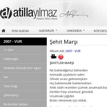
ALBÜMLER
HAKKINDA
YENİ ALBÜM
RÖPORTA
Şehit Marşı
2007 - VUR
<< Geri
Albüm Adı:
2007 - VUR
Hekimoğlu
ŞEHİTLER MARŞI
Hastane Önünde İncir Ağacı
Ne beklediğimizi bilmeden
Anmadık çiçeklerin adını
Vur
Ölmek sırası gelmemişken
Hiç beklemedik beklemekten
Tanrı Dağı
Artık silah resimleri çizmek avutmadı biz
Dertleri hep sinemize gömdük
Şehit Marşı
Unutmaki yiğidim
Bizler ölmemek için öldük.
Bozkurtlar Geliyor