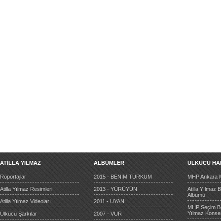
ATİLLA YILMAZ
ALBÜMLER
ÜLKÜCÜ HA
Röportajlar
2015 - BENİM TÜRKÜM
MHP Ankara Mi
Atilla Yılmaz Resimleri
2013 - YÜRÜYÜN
Atilla Yılmaz
Albümü
Atilla Yılmaz Videoları
2011 - UYAN
MHP Seçim Be
Yılmaz Konser
Ülkücü Şarkılar
2007 - VUR