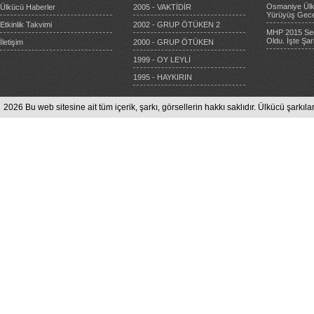
Osmaniye Ülkü
Ülkücü Haberler
2005 - VAKTİDİR
Yürüyüş Gece
Etkinlik Takvimi
2002 - GRUP ÖTÜKEN 2
MHP 2015 Seçi
Oldu. İşte Şar
İletişim
2000 - GRUP ÖTÜKEN
1999 - OY LEYLİ
1995 - HAYKIRIN
2026 Bu web sitesine ait tüm içerik, şarkı, görsellerin hakkı saklıdır. Ülkücü şarkılar