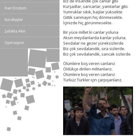
Biz de insandık çok canlar gibi
Kürşadlar, sancarlar, yamtarlar gibi.
İnan Dostum
Yumruklar sıkık, başlar yüksekte
Gittik sanmayın hiç dönmesekte.
Kurultaylar
İçinizde hiç görünmesekte.
Şafakta Akın
Bir yüce millet ki canlar yoluna
Aksın meydanlarda kanlar yoluna.
Operasyon
Sevdalar ne gezer yüreksizlerde
Biz çok sevdalandık, sıra sizlerde.
Biz çok sevdalandık, sancak sizlerde.
Ölümlere boş veren canlarız
Öldükçe dirilen militanlarız.
Ölümlere boş veren canlarız
Türküz Türkler için çarpışanlarız.